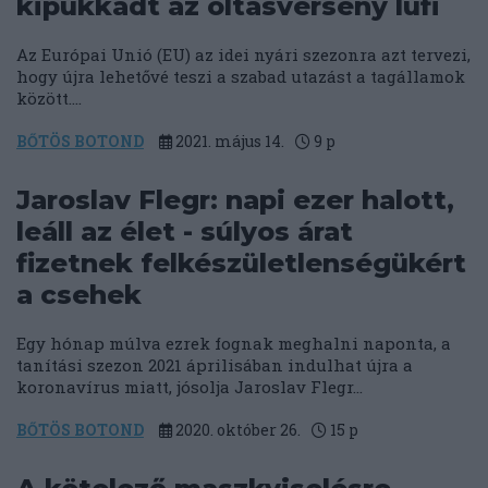
kipukkadt az oltásverseny lufi
Az Európai Unió (EU) az idei nyári szezonra azt tervezi,
hogy újra lehetővé teszi a szabad utazást a tagállamok
között....
BŐTÖS BOTOND
2021. május 14.
9
p
Jaroslav Flegr: napi ezer halott,
leáll az élet - súlyos árat
fizetnek felkészületlenségükért
a csehek
Egy hónap múlva ezrek fognak meghalni naponta, a
tanítási szezon 2021 áprilisában indulhat újra a
koronavírus miatt, jósolja Jaroslav Flegr...
BŐTÖS BOTOND
2020. október 26.
15
p