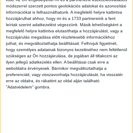
2022. július 27.
módszerrel szerzett pontos geolokációs adatokat és azonosítási
A Slovan Bratislava vendégszurkolójának
információkat is felhasználhatunk. A megfelelő helyre kattintva
csodálatos története Pozsonytól
hozzájárulhat ahhoz, hogy mi és a 1733 partnereink a fent
Budapestig
leírtak szerint adatkezelést végezzünk. Másik lehetőségként a
megfelelő helyre kattintva elutasíthatja a hozzájárulást, vagy a
2022. március 25.
hozzájárulás megadása előtt részletesebb információkhoz
juthat, és megváltoztathatja beállításait.
Felhívjuk figyelmét,
Cseh védelmi miniszter: a magyar
hogy személyes adatainak bizonyos kezeléséhez nem feltétlenül
politikusok számára fontosabb az orosz
olaj, mint az ukrán vér
szükséges az Ön hozzájárulása, de jogában áll tiltakozni az
ilyen jellegű adatkezelés ellen. A beállításai csak erre a
weboldalra érvényesek. Bármikor megváltoztathatja a
2021. december 21.
preferenciáit, vagy visszavonhatja hozzájárulását, ha visszatér
Věra Jourová: kicsit mindig kötekszem
erre az oldalra, és rákattint az oldal alján található
Orbánnal, de ő sokszor nem veszi a lapot
"Adatvédelem" gombra.
2021. október 25.
Nem félmillióan, legfeljebb hetvenezren
vehettek részt a 2021-es Békemeneten
2021. szeptember 29.