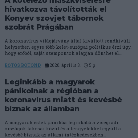
A kötelező maszkviselésre
hivatkozva távolították el
Konyev szovjet tábornok
szobrát Prágában
A koronavírus világjárvány által kiváltott rendkívüli
helyzetben egyre több kelet-európai politikus érzi úgy,
hogy erőből, saját szempontok alapján dönthet el...
BŐTÖS BOTOND
2020. április 3.
5
p
Leginkább a magyarok
pánikolnak a régióban a
koronavírus miatt és kevésbé
bíznak az államban
A magyarok estek pánikba leginkább a visegrádi
országok lakosai közül és a lengyelekkel együtt a
kevésbé bíznak az állami intézkedésekben...