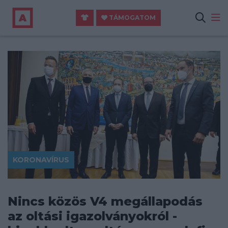
TÁMOGATOM
KORONAVÍRUS
Nincs közös V4 megállapodás
az oltási igazolványokról -