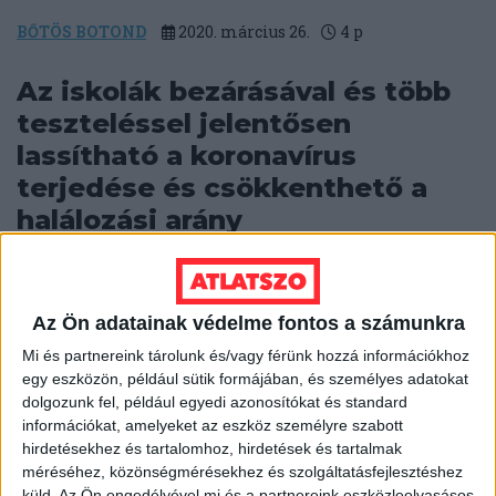
BŐTÖS BOTOND
2020. március 26.
4
p
Az iskolák bezárásával és több
teszteléssel jelentősen
lassítható a koronavírus
terjedése és csökkenthető a
halálozási arány
Az iskolák azonnali bezárásának elmulasztásával és a
tömeges tesztelések hiányával az Orbán-kormány nem
a megoldás, hanem a probléma részévé válhat....
Az Ön adatainak védelme fontos a számunkra
BŐTÖS BOTOND
2020. március 12.
9
p
Mi és partnereink tárolunk és/vagy férünk hozzá információkhoz
egy eszközön, például sütik formájában, és személyes adatokat
dolgozunk fel, például egyedi azonosítókat és standard
információkat, amelyeket az eszköz személyre szabott
KAPCSOLÓDÓ CIKKEK
hirdetésekhez és tartalomhoz, hirdetések és tartalmak
méréséhez, közönségmérésekhez és szolgáltatásfejlesztéshez
küld.
Az Ön engedélyével mi és a partnereink eszközleolvasásos