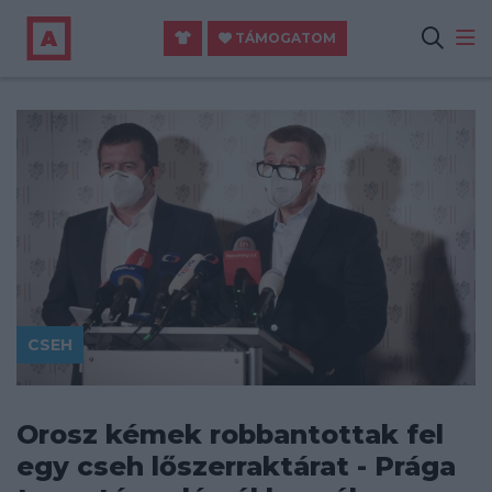
TÁMOGATOM
CSEH
Orosz kémek robbantottak fel
egy cseh lőszerraktárat - Prága