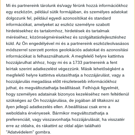
Mi és partnereink tárolunk és/vagy férünk hozzá információkhoz
2021. május 25.
egy eszközön, például sütik formájában, és személyes adatokat
dolgozunk fel, például egyedi azonosítókat és standard
Közös nyilatkozatban állnak ki cseh és
információkat, amelyeket az eszköz személyre szabott
szlovák újságírók belarusz kollégáik
hirdetésekhez és tartalomhoz, hirdetések és tartalmak
mellett
méréséhez, közönségmérésekhez és szolgáltatásfejlesztéshez
küld.
Az Ön engedélyével mi és a partnereink eszközleolvasásos
KÖVESS MINKET VAGY
LÉPJ VELÜNK
módszerrel szerzett pontos geolokációs adatokat és azonosítási
KAPCSOLATBA!
információkat is felhasználhatunk. A megfelelő helyre kattintva
hozzájárulhat ahhoz, hogy mi és a 1733 partnereink a fent
leírtak szerint adatkezelést végezzünk. Másik lehetőségként a
megfelelő helyre kattintva elutasíthatja a hozzájárulást, vagy a
hozzájárulás megadása előtt részletesebb információkhoz
juthat, és megváltoztathatja beállításait.
Felhívjuk figyelmét,
hogy személyes adatainak bizonyos kezeléséhez nem feltétlenül
ATLATSZO.HU LEGFRISSEBB
szükséges az Ön hozzájárulása, de jogában áll tiltakozni az
ilyen jellegű adatkezelés ellen. A beállításai csak erre a
2026. augusztus 7.
weboldalra érvényesek. Bármikor megváltoztathatja a
preferenciáit, vagy visszavonhatja hozzájárulását, ha visszatér
Orbán Gáspár Csádban, mérgező anyag
erre az oldalra, és rákattint az oldal alján található
Újpesten és Rákospalotán
"Adatvédelem" gombra.