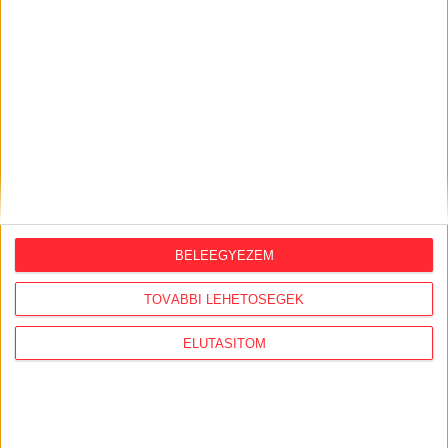
Feleslegessé váltak a külföldi orbánisták,
vezetőik Amerikában házalnak a
hálózattal
KiMitTud
Legutóbb frissült adatigénylések:
Kecskemét városmarketing stratégiája
BELEEGYEZEM
Az Önkormányzat és a Polgármesteri Hivatal
közösségimédia-felületeinek üzemeltetése,
TOVÁBBI LEHETŐSÉGEK
moderációja és a felhasználók tiltásának
gyakorlata
ELUTASÍTOM
Az elmúlt 3 év önkormányzati pályázataira,
szerződéseire és kifizetéseire vonatkozóan
A szegedi BYD építkezésen felmerült
szabálytalanságok ügyében indított szigorú