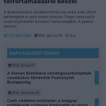
terrortámadásról beszél
A demokratikus rendszerváltás óta soha nem látott
mélységben a cseh-orosz viszony. Prága tizennyolc
orosz diplomatát kiutasít Csehországból. A gyanú
szerint...
BŐTÖS BOTOND
2021. április 18.
13
p
KAPCSOLÓDÓ CIKKEK
2022. július 27.
A Slovan Bratislava vendégszurkolójának
csodálatos története Pozsonytól
Budapestig
2022. március 25.
Cseh védelmi miniszter: a magyar
politikusok számára fontosabb az orosz