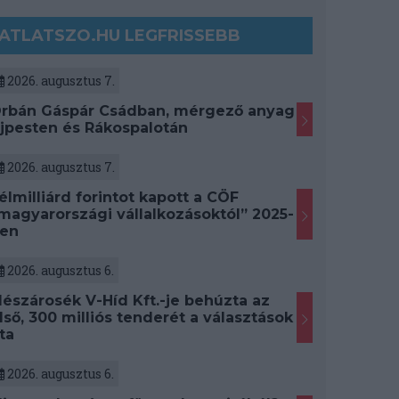
ATLATSZO.HU LEGFRISSEBB
2026. augusztus 7.
rbán Gáspár Csádban, mérgező anyag
jpesten és Rákospalotán
2026. augusztus 7.
élmilliárd forintot kapott a CÖF
magyarországi vállalkozásoktól” 2025-
en
2026. augusztus 6.
észárosék V-Híd Kft.-je behúzta az
lső, 300 milliós tenderét a választások
ta
2026. augusztus 6.