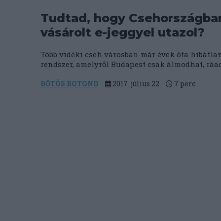
Tudtad, hogy Csehországban
vásárolt e-jeggyel utazol?
Több vidéki cseh városban már évek óta hibátlan
rendszer, amelyről Budapest csak álmodhat, ráad
BŐTÖS BOTOND
2017. július 22.
7
perc