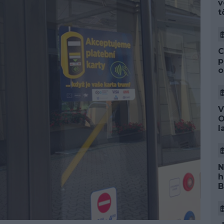
v
t
C
p
o
V
O
l
N
h
B