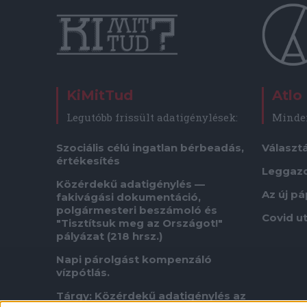
KiMitTud
Atlo
Legutóbb frissült adatigénylések:
Minden
Szociális célú ingatlan bérbeadás,
Választ
értékesítés
Leggaz
Közérdekű adatigénylés —
Az új p
fakivágási dokumentáció,
polgármesteri beszámoló és
Covid u
"Tisztítsuk meg az Országot!"
pályázat (218 hrsz.)
Napi párolgást kompenzáló
vízpótlás.
Tárgy: Közérdekű adatigénylés az