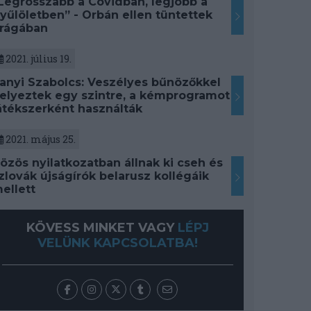
Legrosszabb a Covidban, legjobb a
yűlöletben” - Orbán ellen tüntettek
rágában
2021. július 19.
anyi Szabolcs: Veszélyes bűnözőkkel
elyeztek egy szintre, a kémprogramot
átékszerként használták
2021. május 25.
özös nyilatkozatban állnak ki cseh és
zlovák újságírók belarusz kollégáik
ellett
KÖVESS MINKET VAGY
LÉPJ
VELÜNK KAPCSOLATBA!