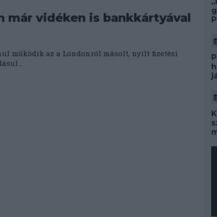
„
g
 már vidéken is bankkártyával
P
ul működik az a Londonról másolt, nyílt fizetési
P
ásul...
h
j
K
s
m