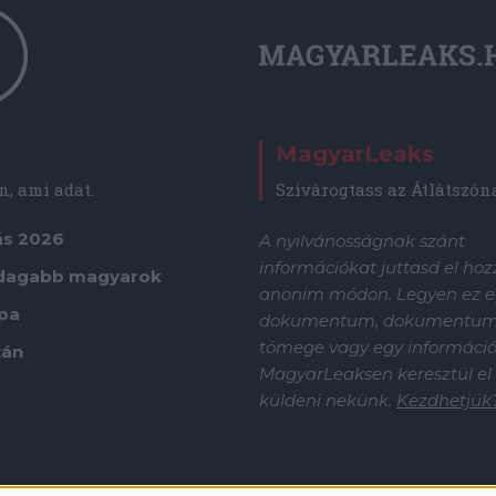
MagyarLeaks
, ami adat.
Szivárogtass az Átlátszón
ás 2026
A nyilvánosságnak szánt
információkat juttasd el ho
dagabb magyarok
anonim módon. Legyen ez e
ápa
dokumentum, dokumentu
tömege vagy egy információf
tán
MagyarLeaksen keresztül el
küldeni nekünk.
Kezdhetjük