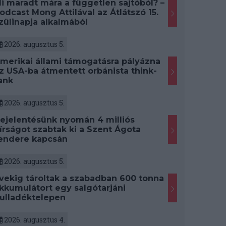
i maradt mára a független sajtóból? –
odcast Mong Attilával az Átlátszó 15.
zülinapja alkalmából
2026. augusztus 5.
merikai állami támogatásra pályázna
z USA-ba átmentett orbánista think-
ank
2026. augusztus 5.
ejelentésünk nyomán 4 milliós
írságot szabtak ki a Szent Ágota
endere kapcsán
2026. augusztus 5.
vekig tároltak a szabadban 600 tonna
kkumulátort egy salgótarjáni
ulladéktelepen
2026. augusztus 4.