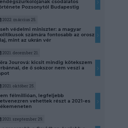
endégszurkolójának csodálatos
örténete Pozsonytól Budapestig
2022. március 25.
seh védelmi miniszter: a magyar
olitikusok számára fontosabb az orosz
laj, mint az ukrán vér
2021. december 21.
ěra Jourová: kicsit mindig kötekszem
rbánnal, de ő sokszor nem veszi a
apot
2021. október 25.
em félmillióan, legfeljebb
etvenezren vehettek részt a 2021-es
ékemeneten
2021. szeptember 29.