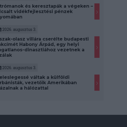
trómanok és keresztapák a végeken –
lcsalt vidékfejlesztési pénzek
yomában
2026. augusztus 3.
szak-olasz villára cserélte budapesti
akcímét Habony Árpád, egy helyi
ngatlanos-dinasztiához vezetnek a
zálak
2026. augusztus 3.
eleslegessé váltak a külföldi
rbánisták, vezetőik Amerikában
ázalnak a hálózattal