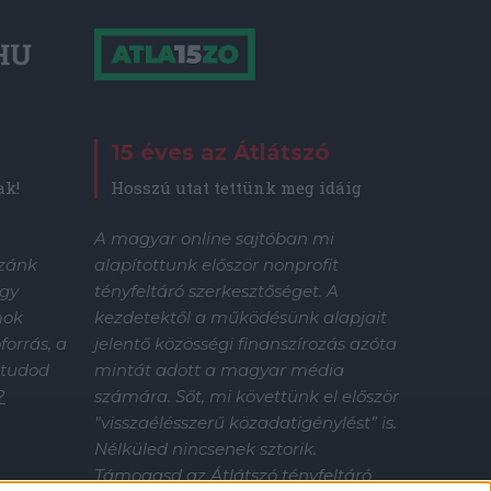
15 éves az Átlátszó
Hosszú utat tettünk meg idáig
ak!
A magyar online sajtóban mi
alapítottunk először nonprofit
zzánk
tényfeltáró szerkesztőséget. A
gy
kezdetektől a működésünk alapjait
mok
jelentő közösségi finanszírozás azóta
orrás, a
mintát adott a magyar média
 tudod
számára. Sőt, mi követtünk el először
?
"visszaélésszerű közadatigénylést” is.
Nélküled nincsenek sztorik.
Támogasd az Átlátszó tényfeltáró